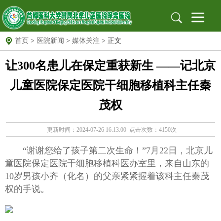
首页
>
医院新闻
>
媒体关注
> 正文
首页
让300名患儿在保定重获新生 ——记北京
医院概况
医院简介
组织架构
医院文化
儿童医院保定医院干细胞移植科主任秦
医院新闻
新闻动态
医院公告
茂权
就医指南
出诊信息
地址位置
保定专家
北京专家
远程门诊
更新时间：2024-07-26 16:13:00 点击次数：4150次
党建园地
党建文化园地
工作动态
支部园地
“谢谢您给了孩子第二次生命！”7月22日，北京儿
信息公开
招标采购
公示栏
安全生产
童医院保定医院干细胞移植科医办室里，来自山东的
10岁男孩小齐（化名）的父亲紧紧握着该科主任秦茂
科研教育
科教动态
规培园地
权的手说。
药物临床试验机构
药物临床试验机构
药物临床试验伦理委员会
图书馆