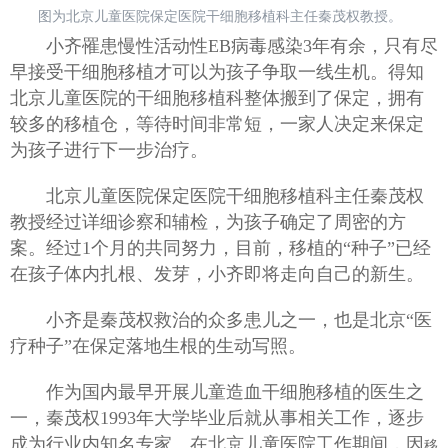
大医电子图书阅览系统
知网数据库
UpToDate临床顾问
图为北京儿童医院保定医院干细胞移植科主任秦茂权教授。
医患交流
小齐罹患慢性活动性EB病毒感染3年有余，只有尽
早接受干细胞移植才可以为孩子争取一线生机。得知
北京儿童医院的干细胞移植科整体搬到了保定，拥有
较多的移植仓，等待时间非常短，一家人决定来保定
为孩子进行下一步治疗。
北京儿童医院保定医院干细胞移植科主任秦茂权
教授经过详细诊察和辅检，为孩子确定了周密的方
案。经过1个月的共同努力，目前，移植的“种子”已经
在孩子体内扎根、发芽，小齐即将走向自己的新生。
小齐是秦茂权救治的众多患儿之一，也是北京“医
疗种子”在保定落地生根的生动写照。
作为国内最早开展儿童造血干细胞移植的医生之
一，秦茂权1993年大学毕业后就从事相关工作，逐步
成为行业内知名专家。在北京儿童医院工作期间，因
移