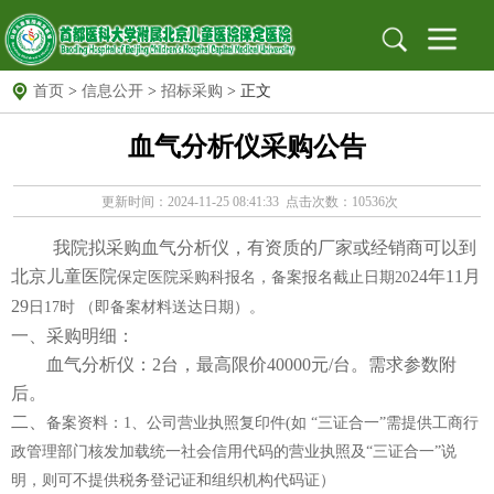
首页
>
信息公开
>
招标采购
> 正文
首页
血气分析仪采购公告
医院概况
医院简介
组织架构
医院文化
医院新闻
新闻动态
医院公告
更新时间：2024-11-25 08:41:33 点击次数：10536次
就医指南
出诊信息
地址位置
我院拟采购血气分析仪，有资质的厂家或经销商可以到
保定专家
北京专家
远程门诊
北京儿童医院
24年11月
保定医院采购科报名，备案报名截止日期
20
党建园地
党建文化园地
工作动态
支部园地
29
日
17时 （即备案材料送达日期）。
一、采购明细：
信息公开
招标采购
公示栏
安全生产
血气分析仪：2台，最高限价40000元/台。需求参数附
后。
科研教育
科教动态
规培园地
二、
备案资料：
1、公司营业执照复印件(如 “三证合一”需提供工商行
药物临床试验机构
政管理部门核发加载统一社会信用代码的营业执照及“三证合一”说
药物临床试验机构
药物临床试验伦理委员会
明，则可不提供税务登记证和组织机构代码证）
图书馆