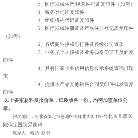
大医电子图书阅览系统
知网数据库
UpToDate临床顾问
2、医疗器械生产/经营许可证复印件（如需）
3、税务登记证复印件
医患交流
4、组织机构代码证复印件
5、医疗器械注册证及产品注册登记表复印件
（如需）
6、各级商业授权彩打件及各级公司资质
7、业务员个人授权及业务员身份证正反面复
印件
8、具有国家企业信用信息公示系统查询打印
页
9、提供本产品其他销售合同复印件或发票复
印件
以上备案材料
及
报价单
，纸质版各
一份
，均需加盖单位公
章
。
北京儿童医
报名地址：河北省保定市莲池区恒祥北大街
3399号
院保定医院采购科
联系人：哈鹏
赵阳