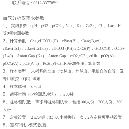
联系
59
电话：
0312-33778
血气分析仪需求参数
1、
实测参数
：
pH、pO2、pCO2，Na+、K+、Ca2+、Cl-、Lac、Hct
等9项实测参数
2、
计算参数：
Ch+,cHCO3 -(P)，cBase(B)，cBase(B,ox)，
cBase(Ecf)，cBase(Ecf,ox)，cHCO3-(P,st),ctCO2(P)，ctCO2(B)，cCa2+
(7.40)，Anion Gap (K+)，Anion Gap，ctO2,sO2，ctHb，pO2(A)，
pO2(a/A)，pO2(A–a)，Po2(a)/Fo2I,RI等20多项计算参数
3、
样本类型
：未稀释的全血（动脉血、静脉血、毛细血管血等）及
专用质控（
QC）试剂
4、
样本体积
：
≤70µl
5、
循环时间（含检测及冲洗）：
≤80秒
6、
需
规格
/测试数：
多种规格测试卡，包括
100人份、200人份、300
人份
7、
定标设置
：
2点定标：默认8小时执行一次，2点定标可手动设置
8、需有待机模式设置